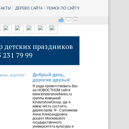
ТАКТЫ
ДЕРЕВО САЙТА
ПОИСК ПО САЙТУ
р детских праздников
5 231 79 99
Добрый день,
дорогие друзья!
Я рада приветствовать Вас
на НОВОСТНОМ сайте
www.kindershowNews.ru
группы компаний
KindershowGroup, где я
имею честь состоять
директором. Я - Сапожкова
Анна Александровна,
доцент Московского
государственного
университета культуры и