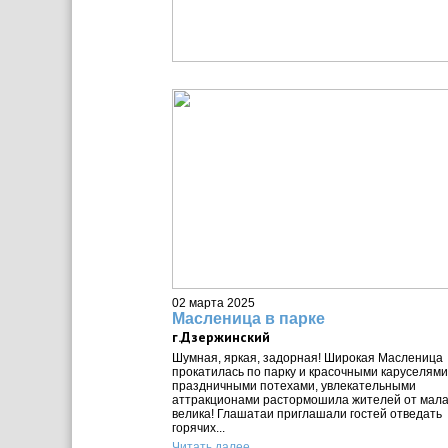
02 марта 2025
Масленица в парке
г.Дзержинский
Шумная, яркая, задорная! Широкая Масленица
прокатилась по парку и красочными каруселями
праздничными потехами, увлекательными
аттракционами растормошила жителей от мала
велика! Глашатаи приглашали гостей отведать
горячих...
Читать далее