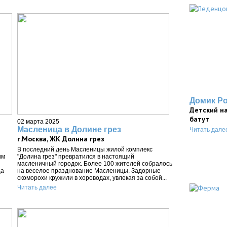
Домик Р
Детский н
батут
02 марта 2025
Масленица в Долине грез
Читать дале
г.Москва, ЖК Долина грез
В последний день Масленицы жилой комплекс
им
"Долина грез" превратился в настоящий
масленичный городок. Более 100 жителей собралось
ца
на веселое празднование Масленицы. Задорные
скоморохи кружили в хороводах, увлекая за собой...
Читать далее