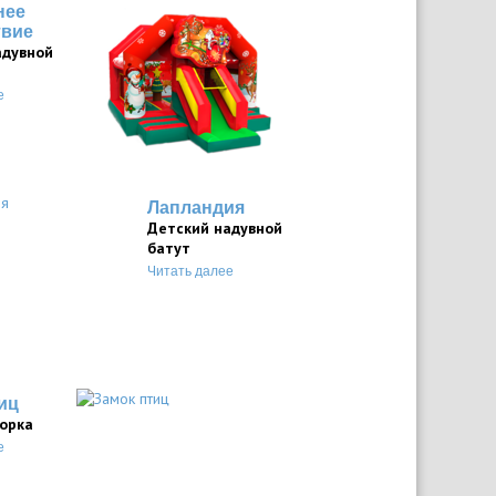
нее
твие
адувной
е
Лапландия
Детский надувной
батут
Читать далее
иц
горка
е