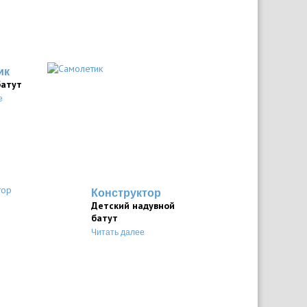
ик
батут
е
Конструктор
Детский надувной
батут
Читать далее