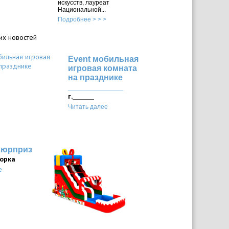
искусств, лауреат
Национальной...
Подробнее > > >
их новостей
Event мобильная
игровая комната
на празднике
____________
г._______
Читать далее
сюрприз
горка
е