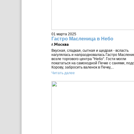
01 марта 2025
Гастро Масленица в Небо
г.Москва
Вкусная, сладкая, сытная и щедрая - всласть
нагулялась и напраздновалась Гастро Маслени
возле торгового центра "Небо". Гости могли
покататься на самоходной Печке с санями, под
Корову, забросить валенок в Печку,...
Читать далее