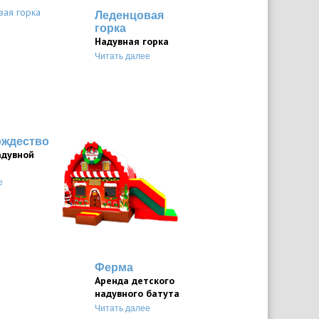
Леденцовая
горка
Надувная горка
Читать далее
ождество
адувной
е
Ферма
Аренда детского
надувного батута
Читать далее