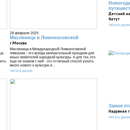
Новогод
путешес
Детский н
батут
Читать дале
28 февраля 2025
Масленица в Ломоносовской
г.Москва
Масленица в Международной Ломоносовской
ца
гимназии - это всегда увлекательный праздник для
юных любителей народной культуры. А для тех, кто
оить
еще не знаком с ней - это отличный способ узнать
много нового о культуре и...
Читать далее
Замок пт
Надувная 
Читать дале