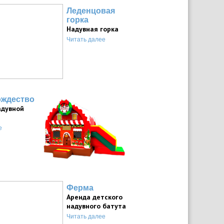
Леденцовая
горка
Надувная горка
Читать далее
ождество
адувной
е
Ферма
Аренда детского
надувного батута
Читать далее