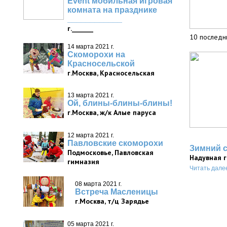
Event мобильная игровая
комната на празднике
____________
г._______
10 последн
14 марта 2021 г.
Скоморохи на
Красносельской
г.Москва, Красносельская
13 марта 2021 г.
Ой, блины-блины-блины!
г.Москва, ж/к Алые паруса
12 марта 2021 г.
Павловские скоморохи
Зимний 
Подмосковье, Павловская
Надувная 
гимназия
Читать дале
08 марта 2021 г.
Встреча Масленицы
г.Москва, т/ц Зарядье
05 марта 2021 г.