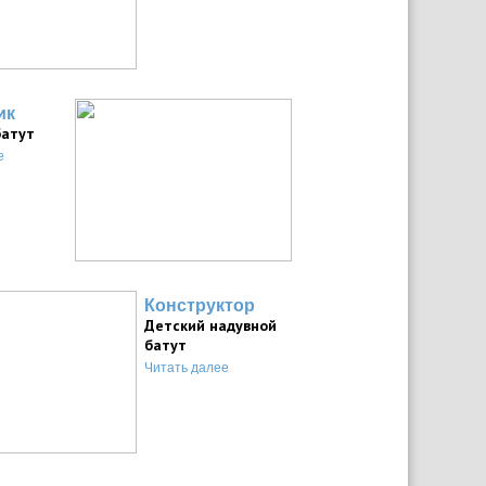
ик
батут
е
Конструктор
Детский надувной
батут
Читать далее