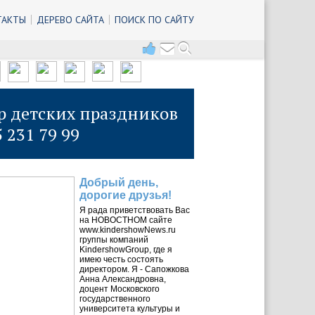
ТАКТЫ
ДЕРЕВО САЙТА
ПОИСК ПО САЙТУ
р детских праздников
5 231 79 99
Добрый день,
дорогие друзья!
Я рада приветствовать Вас
на НОВОСТНОМ сайте
www.kindershowNews.ru
группы компаний
KindershowGroup, где я
имею честь состоять
директором. Я - Сапожкова
Анна Александровна,
доцент Московского
государственного
университета культуры и