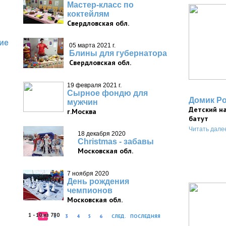
Мастер-класс по
коктейлям
Свердловская обл.
ие
05 марта 2021 г.
Блины для губернатора
Свердловская обл.
19 февраля 2021 г.
Сырное фондю для
Домик Р
мужчин
Детский н
г.Москва
батут
Читать дале
18 декабря 2020
Christmas - забавы
Московская обл.
7 ноября 2020
День рождения
чемпионов
Московская обл.
1 - 10 из 780
1
2
3
4
5
6
СЛЕД.
ПОСЛЕДНЯЯ