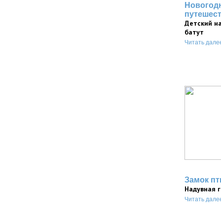
Новогод
путешес
Детский н
батут
Читать дале
Замок пт
Надувная 
Читать дале