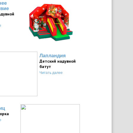
нее
твие
адувной
е
Лапландия
Детский надувной
батут
Читать далее
иц
горка
е