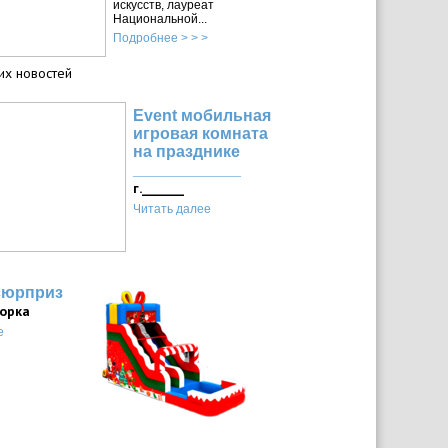
искусств, лауреат
Национальной...
Подробнее > > >
их новостей
Event мобильная
игровая комната
на празднике
____________
г._______
Читать далее
сюрприз
горка
е