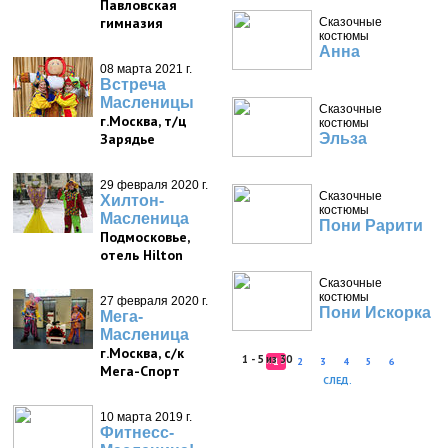
Павловская
гимназия
Сказочные
костюмы
Анна
08 марта 2021 г.
Встреча
Масленицы
Сказочные
г.Москва, т/ц
костюмы
Зарядье
Эльза
29 февраля 2020 г.
Сказочные
Хилтон-
костюмы
Масленица
Пони Рарити
Подмосковье,
отель Hilton
Сказочные
костюмы
27 февраля 2020 г.
Пони Искорка
Мега-
Масленица
г.Москва, с/к
1 - 5 из 30
1
2
3
4
5
6
Мега-Спорт
СЛЕД.
10 марта 2019 г.
Фитнесс-