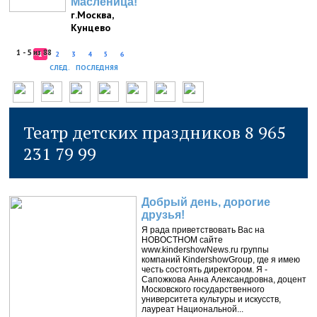
Масленица!
г.Москва,
Кунцево
1 - 5 из 88
1
2
3
4
5
6
СЛЕД.
ПОСЛЕДНЯЯ
Театр детских праздников 8 965
231 79 99
Добрый день, дорогие
друзья!
Я рада приветствовать Вас на
НОВОСТНОМ сайте
www.kindershowNews.ru группы
компаний KindershowGroup, где я имею
честь состоять директором. Я -
Сапожкова Анна Александровна, доцент
Московского государственного
университета культуры и искусств,
лауреат Национальной...