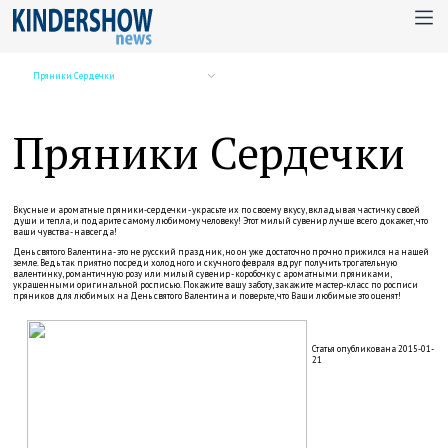
Пряники Сердечки
Пряники Сердечки
Вкусные и ароматные пряники-сердечки - украсьте их по своему вкусу, вкладывая частичку своей
души и тепла, и подарите самому любимому человеку! Этот милый сувенир лучше всего докажет, что
ваши чувства - навсегда!
День святого Валентина - это не русский праздник, но он уже достаточно прочно прижился на нашей
земле. Ведь так приятно посреди холодного и скучного февраля вдруг получить трогательную
валентинку, романтичную розу или милый сувенир - коробочку с ароматными пряниками,
украшенными оригинальной росписью. Покажите вашу заботу, закажите мастер-класс по росписи
пряников для любимых на День святого Валентина и поверьте, что Ваши любимые это оценят!
Статья опубликована 2015-01-
21