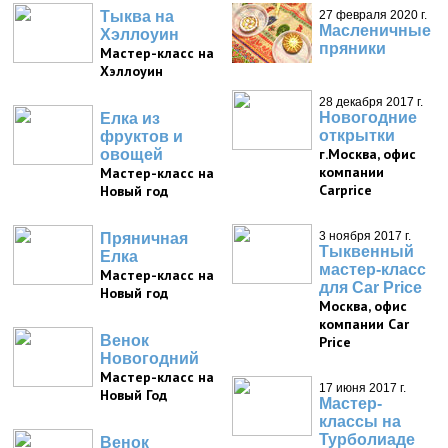
Тыква на
27 февраля 2020 г.
Масленичные
Хэллоуин
пряники
Мастер-класс на
Хэллоуин
28 декабря 2017 г.
Новогодние
Елка из
открытки
фруктов и
г.Москва, офис
овощей
компании
Мастер-класс на
Carprice
Новый год
3 ноября 2017 г.
Пряничная
Тыквенный
Елка
мастер-класс
Мастер-класс на
для Car Price
Новый год
Москва, офис
компании Car
Венок
Price
Новогодний
Мастер-класс на
17 июня 2017 г.
Новый Год
Мастер-
классы на
Турболиаде
Венок