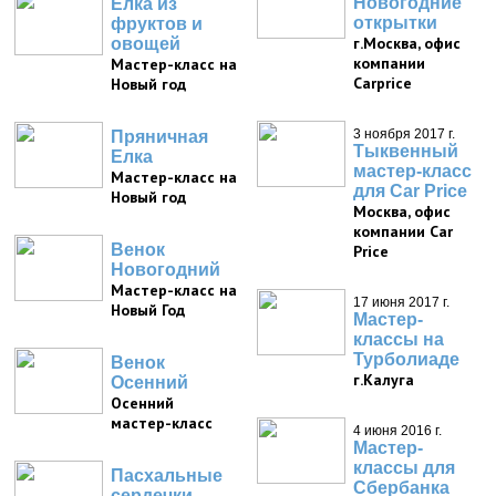
Новогодние
Елка из
открытки
фруктов и
г.Москва, офис
овощей
компании
Мастер-класс на
Carprice
Новый год
3 ноября 2017 г.
Пряничная
Тыквенный
Елка
мастер-класс
Мастер-класс на
для Car Price
Новый год
Москва, офис
компании Car
Венок
Price
Новогодний
Мастер-класс на
17 июня 2017 г.
Новый Год
Мастер-
классы на
Турболиаде
Венок
г.Калуга
Осенний
Осенний
мастер-класс
4 июня 2016 г.
Мастер-
классы для
Пасхальные
Сбербанка
сердечки