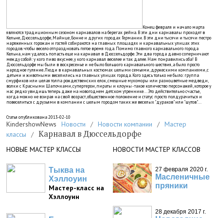
Конец февраля и начало марта
являются традиционным сезоном карнавалов на берегах рейна. В эти дни карнавалы проходят в
Кельне, Дюссельдорфе, Майнце, Бонне и других городах Германии. В эти дни тысячи и тысячи пестро
наряженных горожан и гостей собираются на главных площадях и карнавальных улицах этих
городов. чтобы весело отпраздновать пятое время года. Помимо главного карнавального города
Кельна, нам удалось попасть еще на карнавал в Дюссельдорфе. Эти два города давно соперничают
между собой: у кого пиво вкуснее, у кого карнавал веселее и так далее. Нам понравились оба! В
Дюссельдорфе мы были в воскресенье и не было большого карнавального шествия, а было просто
народное гуляние. Люди в карнавальных костюмах целыми семьями, дружескими компаниями, с
детьми и животными веселились на главных улицах города. Кого здесь только не было: группа
смурфиков или целая толпа рождественских елок, смешные мухоморы или разноцветные медведи,
волки с Красными Шапочками, супергерои, пираты и клоуны - такое количество персонажей, которое у
нас редко увидишь теперь даже на новогоднем детском утреннике... Это действительно счастье,
когда можно не взирая на свой возраст, общественное положение и статус просто полдурачиться и
повеселиться с друзьями в компании с целым городом таких же веселых "дураков" или "шутов"...
Статья опубликована 2013-02-10
KindershowNews
Новости
/
Новости компании
/
Мастер
Карнавал в Дюссельдорфе
классы
/
НОВЫЕ МАСТЕР КЛАССЫ
НОВОСТИ МАСТЕР КЛАССОВ
Тыква на
27 февраля 2020 г.
Масленичные
Хэллоуин
пряники
Мастер-класс на
Хэллоуин
28 декабря 2017 г.