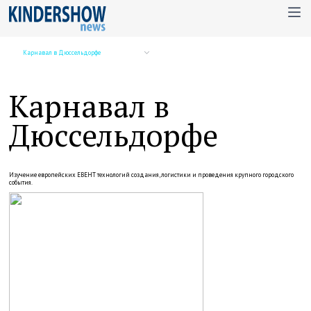
Карнавал в Дюссельдорфе
Карнавал в
Дюссельдорфе
Изучение европейских ЕВЕНТ технологий создания, логистики и проведения крупного городского
события.