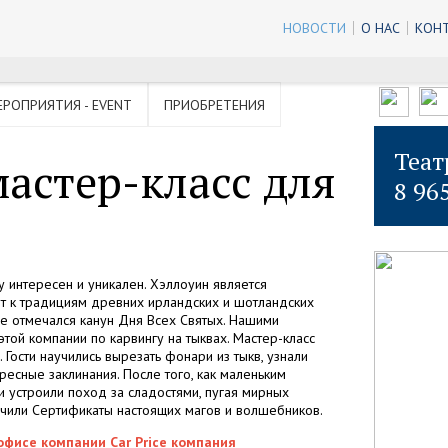
НОВОСТИ
О НАС
КОН
ЕРОПРИЯТИЯ - EVENT
ПРИОБРЕТЕНИЯ
Теат
астер-класс для
8 96
у интересен и уникален. Хэллоуин является
т к традициям древних ирландских и шотландских
ice отмечался канун Дня Всех Святых. Нашими
той компании по карвингу на тыквах. Мастер-класс
Гости научились вырезать фонари из тыкв, узнали
есные заклинания. После того, как маленьким
 устроили поход за сладостями, пугая мирных
учили Сертификаты настоящих магов и волшебников.
офисе компании Car Price компания