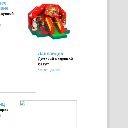
нее
твие
адувной
е
Лапландия
Детский надувной
батут
Читать далее
иц
горка
е