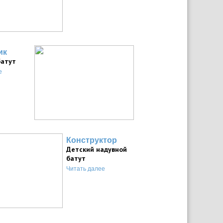
ик
батут
е
Конструктор
Детский надувной
батут
Читать далее