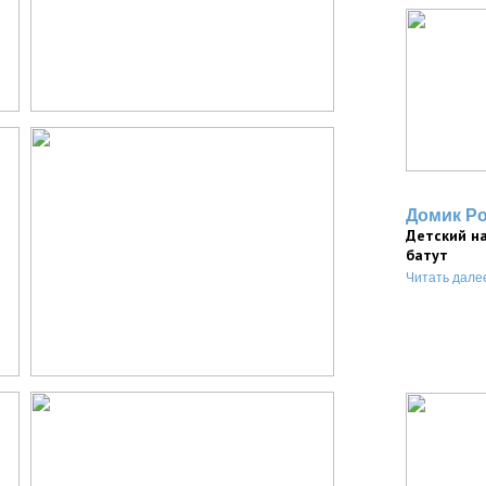
Домик Р
Детский н
батут
Читать дале