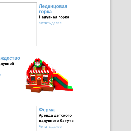
Леденцовая
горка
Надувная горка
Читать далее
ождество
адувной
е
Ферма
Аренда детского
надувного батута
Читать далее