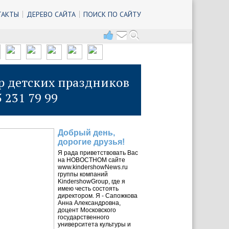
ТАКТЫ
ДЕРЕВО САЙТА
ПОИСК ПО САЙТУ
р детских праздников
5 231 79 99
Добрый день,
дорогие друзья!
Я рада приветствовать Вас
на НОВОСТНОМ сайте
www.kindershowNews.ru
группы компаний
KindershowGroup, где я
имею честь состоять
директором. Я - Сапожкова
Анна Александровна,
доцент Московского
государственного
университета культуры и