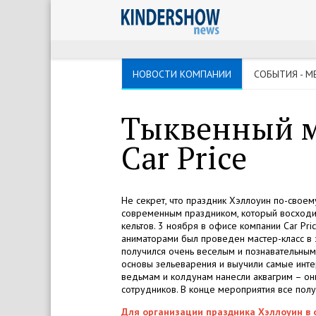
НОВОСТИ КОМПАНИИ
СОБЫТИЯ - М
Тыквенный м
Car Price
Не секрет, что праздник Хэллоуин по-своем
современным праздником, который восходи
кельтов. 3 ноября в офисе компании Car Pr
аниматорами был проведен мастер-класс в э
получился очень веселым и познавательным. 
основы зельеварения и выучили самые интер
ведьмам и колдунам нанесли аквагрим – они
сотрудников. В конце мероприятия все пол
Для организации праздника Хэллоуин в 