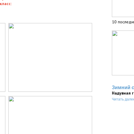
ласс:
10 последн
Зимний 
Надувная 
Читать дале