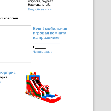
искусств, лауреат
Национальной...
Подробнее > > >
их новостей
Event мобильная
игровая комната
на празднике
____________
г._______
Читать далее
сюрприз
горка
е